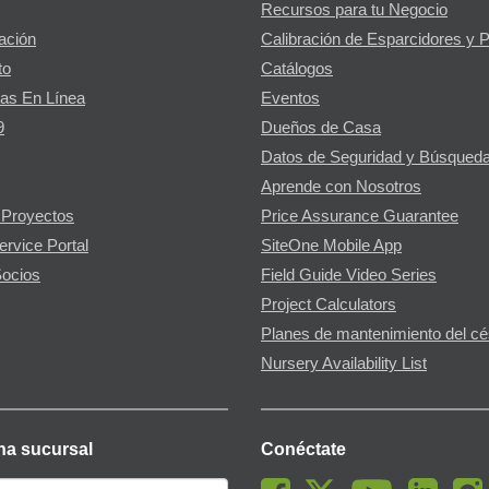
Recursos para tu Negocio
gación
Calibración de Esparcidores y 
to
Catálogos
as En Línea
Eventos
9
Dueños de Casa
Datos de Seguridad y Búsqueda
Aprende con Nosotros
 Proyectos
Price Assurance Guarantee
ervice Portal
SiteOne Mobile App
ocios
Field Guide Video Series
Project Calculators
Planes de mantenimiento del c
Nursery Availability List
na sucursal
Conéctate