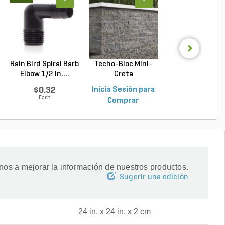
Rain Bird Spiral Barb
Techo-Bloc Mini-
Techo-Bloc Blu
Elbow 1/2 in....
Creta
Slab Slate Shale 
Architectural...
$0.32
Inicia Sesión para
Inicia Sesión p
Each
Comprar
Comprar
os a mejorar la información de nuestros productos.
Sugerir una edición
24 in. x 24 in. x 2 cm