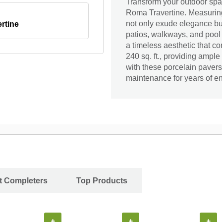
Transform your outdoor sp
Roma Travertine. Measuring
not only exude elegance bu
rtine
patios, walkways, and pool 
a timeless aesthetic that 
240 sq. ft., providing ampl
with these porcelain pavers
maintenance for years of e
ct Completers
Top Products
+
+
+