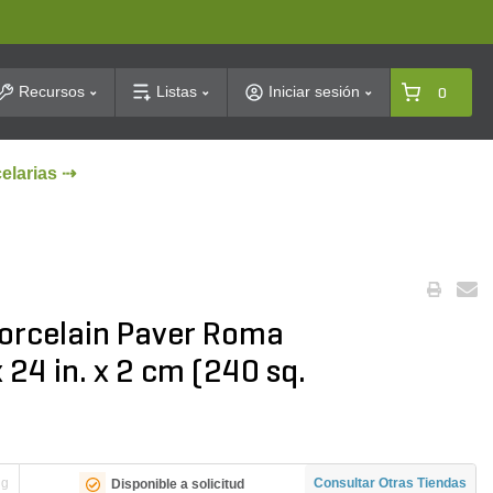
arch
Recursos
Listas
Iniciar sesión
0
celarias ⇢
orcelain Paver Roma
x 24 in. x 2 cm (240 sq.
ng
Consultar Otras Tiendas
Disponible a solicitud