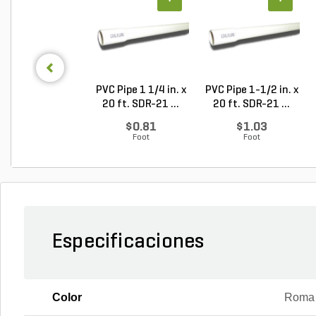
PVC Pipe 1 1/4 in. x
PVC Pipe 1-1/2 in. x
20 ft. SDR-21 ...
20 ft. SDR-21 ...
$0.81
$1.03
Foot
Foot
Especificaciones
Color
Roma 