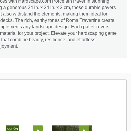
aces with Hardscape.com Porcelain Paver in stunning
 a generous 24 in. x 24 in. x 2 cm, these durable pavers
t also withstand the elements, making them ideal for
decks. The rich, earthy tones of Roma Travertine create
complements any landscape design. Each pallet covers
e material for your project. Elevate your hardscaping game
 that combine beauty, resilience, and effortless
njoyment.
CUPÓN
+
+
+