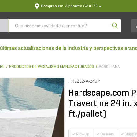
Compras en:
Alpharetta GA #172
Product Se
 últimas actualizaciones de la industria y perspectivas aran
BRE
PRODUCTOS DE PAISAJISMO MANUFACTURADOS
PORCELANA
PR5252-A-240P
Hardscape.com P
Travertine 24 in. 
ft./pallet)
Pick-Up
Delivery
Shippi