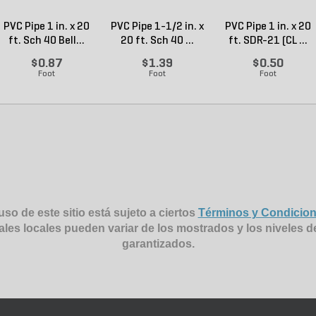
PVC Pipe 1 in. x 20
PVC Pipe 1-1/2 in. x
PVC Pipe 1 in. x 20
ft. Sch 40 Bell...
20 ft. Sch 40 ...
ft. SDR-21 (CL ...
$0.87
$1.39
$0.50
Foot
Foot
Foot
uso de este sitio está sujeto a ciertos
Términos y Condicio
ales locales pueden variar de los mostrados y los niveles d
garantizados.