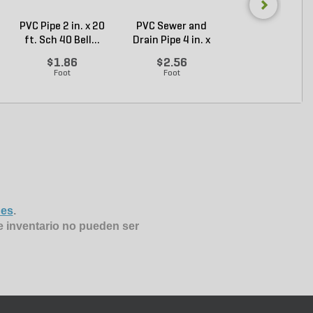
PVC Pipe 2 in. x 20
PVC Sewer and
Sch 40 PVC 9
ft. Sch 40 Bell...
Drain Pipe 4 in. x
Degree Elbow 1 
10...
So...
$1.86
$2.56
$1.44
Foot
Foot
Each
nes
.
e inventario no pueden ser