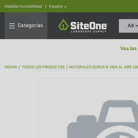
text.skipToContent
text.skipToNavigation
text.language
Habilitar Accesibilidad
|
Español
SiteOne
Categorías
All
Vea las
HOGAR
TODOS LOS PRODUCTOS
MATERIALES DUROS & VIDA AL AIRE LI