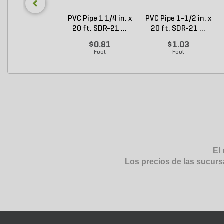
PVC Pipe 1 1/4 in. x
PVC Pipe 1-1/2 in. x
20 ft. SDR-21 ...
20 ft. SDR-21 ...
$0.81
$1.03
Foot
Foot
El 
Los precios de las sucurs