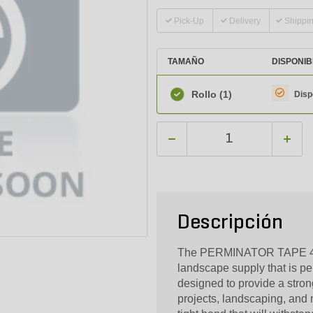
Pick-Up
Delivery
Shippi
TAMAÑO
DISPONIB
Rollo
(1)
Disp
Descripción
The PERMINATOR TAPE 4X1
landscape supply that is perf
designed to provide a strong
projects, landscaping, and m