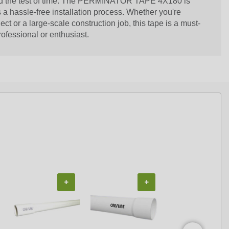
tand the test of time. The PERMINATOR TAPE 4X180 is
a hassle-free installation process. Whether you're
ct or a large-scale construction job, this tape is a must-
ofessional or enthusiast.
+
+
+