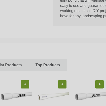
tight bond that will withs
easy to use and guarantees 
working on a small DIY proje
have for any landscaping pr
ar Products
Top Products
+
+
+