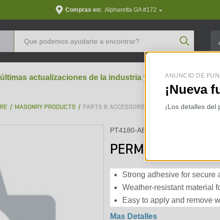
Compras en:
Alpharetta GA #172
Product Se
ANUNCIO DE FUN
 últimas actualizaciones de la industria y perspectivas aran
¡Nueva f
¡Los detalles del
BRE
MASONRY PRODUCTS
PARTS & ACCESSORIES
PT4180-ABS
PERMINATOR TAP
Strong adhesive for secure a
Weather-resistant material f
Easy to apply and remove wi
Mas Detalles