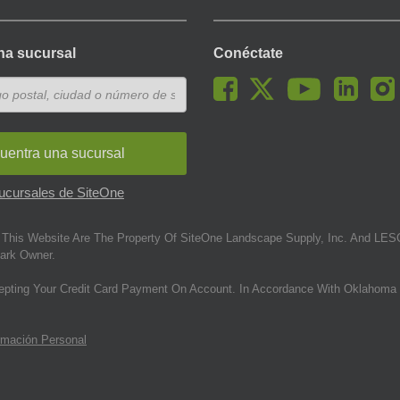
na sucursal
Conéctate
uentra una sucursal
sucursales de SiteOne
This Website Are The Property Of SiteOne Landscape Supply, Inc. And LESC
ark Owner.
epting Your Credit Card Payment On Account. In Accordance With Oklahoma 
rmación Personal