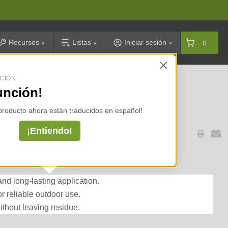
arch
Recursos
Listas
Iniciar sesión
0
×
CIÓN
celarias ⇢
unción!
 producto ahora están traducidos en español!
¡Entiendo!
E 4X180
nd long-lasting application.
or reliable outdoor use.
thout leaving residue.