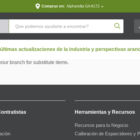
Compras en:
Alpharetta GA #172
Product Se
 últimas actualizaciones de la industria y perspectivas aran
your branch for substitute items.
Contratistas
Herramientas y Recursos
Recursos para tu Negocio
gación
Calibración de Esparcidores y 