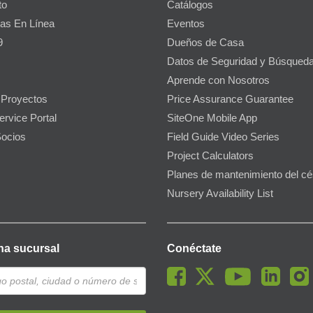
to
Catálogos
as En Línea
Eventos
9
Dueños de Casa
Datos de Seguridad y Búsqueda
Aprende con Nosotros
 Proyectos
Price Assurance Guarantee
ervice Portal
SiteOne Mobile App
ocios
Field Guide Video Series
Project Calculators
Planes de mantenimiento del c
Nursery Availability List
na sucursal
Conéctate