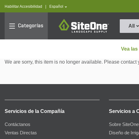
text.skipToContent
text.skipToNavigation
text.language
Habilitar Accesibilidad
|
Español
SiteOne
Categorías
All
Vea las
We are sorry, this item is no longer available. Please contact 
Servicios de la Compañía
Servicios a 
Contáctanos
Sobre SiteOne
Ventas Directas
Diseño de Irri