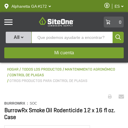
text.skipToContent
text.skipToNavigation
Habilitar
Alpharetta GA #172
ES
text.lan
Accesibilid
SiteOne
0
Produ
All
Mi cuenta
HOGAR
TODOS LOS PRODUCTOS
MANTENIMIENTO AGRONÓMICO
CONTROL DE PLAGAS
OTROS PRODUCTOS PARA CONTROL DE PLAGAS
BURROWRX :
SOC
BurrowRx Smoke Oil Rodenticide 12 x 16 fl oz.
Case