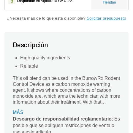
Disponible
en Alpharetta GA #172.
3
Tiendas
¿Necesita más de lo que está disponible?
Solicitar presupuesto
Descripción
High quality ingredients
Reliable
This oil blend can be used in the BurrowRx Rodent
Control Device as a carbon monoxide warning
agent. It shows where concentrations of carbon
monoxide are, which arms the technician with more
information about their treatment. With that
information they can adjust their approach to
MÁS
ensure an efficacious treatment.
Descargo de responsabilidad reglamentario:
Es
posible que se apliquen restricciones de venta o
uso a este artículo.