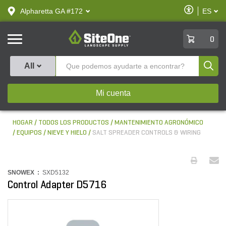
text.skipToContent
text.skipToNavigation
Habilitar
Alpharetta GA #172
ES
text.lan
Accesibilid
SiteOne
0
Produ
All
Mi cuenta
HOGAR
TODOS LOS PRODUCTOS
MANTENIMIENTO AGRONÓMICO
EQUIPOS
NIEVE Y HIELO
SALT SPREADER CONTROLS & WIRING
SNOWEX :
SXD5132
Control Adapter D5716