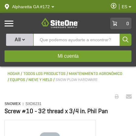
text.skipToContent
text.skipToNavigation
Habilitar
Alpharetta GA #172
ES
text.lan
Accesibilid
SiteOne
0
Produ
All
Mi cuenta
HOGAR
TODOS LOS PRODUCTOS
MANTENIMIENTO AGRONÓMICO
EQUIPOS
NIEVE Y HIELO
SNOW PLOW HARDWARE
SNOWEX :
SXD6231
Screw #10 - 32 thread x 3/4 in. Phil Pan