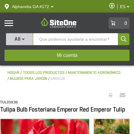
text.skipToContent
text.skipToNavigation
Habilitar
Alpharetta GA #172
ES
text.lan
Accesibilid
SiteOne
0
Produ
All
Mi cuenta
HOGAR
TODOS LOS PRODUCTOS
MANTENIMIENTO AGRONÓMICO
BULBOS PARA JARDÍN
CROCUS
TUL0583B
Tulipa Bulb Fosteriana Emperor Red Emperor Tulip