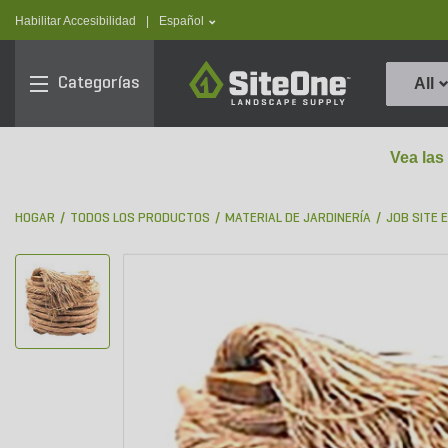
text.skipToContent
text.skipToNavigation
text.language
Habilitar Accesibilidad
|
Español
SiteOne
Categorías
All
Vea las
HOGAR
TODOS LOS PRODUCTOS
MATERIAL DE JARDINERÍA
JOB SITE 