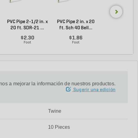
PVC Pipe 2-1/2 in. x
PVC Pipe 2 in. x 20
Sch 40 PVC 9
20 ft. SDR-21 ...
ft. Sch 40 Bell...
Degree Elbow 1 
So...
$2.30
$1.86
$1.44
Foot
Foot
Each
os a mejorar la información de nuestros productos.
Sugerir una edición
Twine
10 Pieces