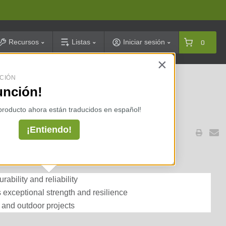
arch
Recursos
Listas
Iniciar sesión
0
×
CIÓN
celarias ⇢
unción!
 producto ahora están traducidos en español!
¡Entiendo!
eated Sisal Twine #10 Box
ability and reliability
s exceptional strength and resilience
, and outdoor projects