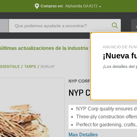
Compras en:
Alpharetta GA #172
Product Se
ANUNCIO DE FUN
 últimas actualizaciones de la industria y perspectivas aran
¡Nueva f
¡Los detalles del
ESSENTIALS
TARPS
BURLAP
NYP CORP :
TW3PST10BR
NYP Corp 3-Ply Tr
NYP Corp quality ensures dur
Three-ply construction offer
Perfect for gardening, crafts
Mas Detalles