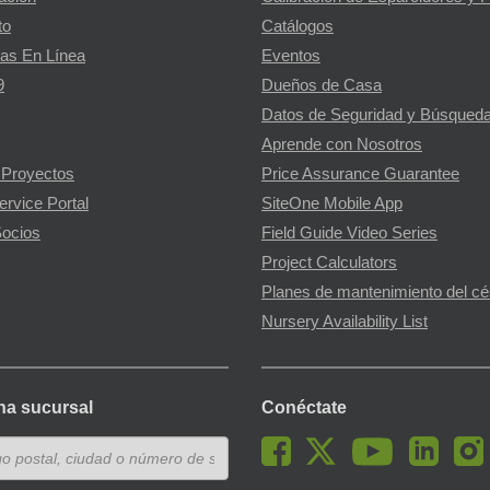
to
Catálogos
as En Línea
Eventos
9
Dueños de Casa
Datos de Seguridad y Búsqueda
Aprende con Nosotros
 Proyectos
Price Assurance Guarantee
ervice Portal
SiteOne Mobile App
ocios
Field Guide Video Series
Project Calculators
Planes de mantenimiento del c
Nursery Availability List
na sucursal
Conéctate