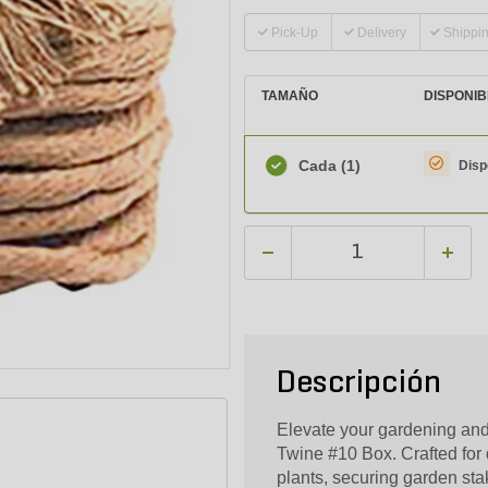
Pick-Up
Delivery
Shippi
TAMAÑO
DISPONIB
Cada
(1)
Disp
Descripción
Elevate your gardening and
Twine #10 Box. Crafted for du
plants, securing garden stake