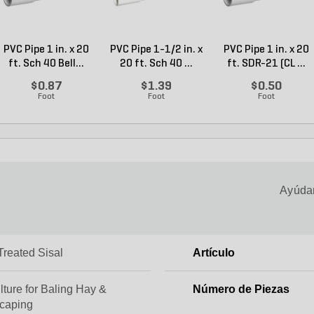
PVC Pipe 1 in. x 20
PVC Pipe 1-1/2 in. x
PVC Pipe 1 in. x 20
ft. Sch 40 Bell...
20 ft. Sch 40 ...
ft. SDR-21 (CL ...
$0.87
$1.39
$0.50
Foot
Foot
Foot
Ayúdan
Treated Sisal
Artículo
lture for Baling Hay &
Número de Piezas
caping