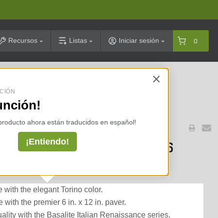
arch
Recursos
Listas
Iniciar sesión
0
×
celarias ⇢
CIÓN
unción!
 producto ahora están traducidos en español!
¡Entiendo!
Renaisssance Premier Torino 6
 (108 sq. ft./pallet)
with the elegant Torino color.
with the premier 6 in. x 12 in. paver.
ality with the Basalite Italian Renaissance series.