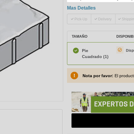
Mas Detalles
Pick-Up
Delivery
Shippi
TAMAÑO
DISPONIB
Pie
Disp
Cuadrado
(1)
Nota por favor:
El product
EXPERTOS D