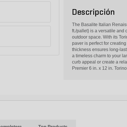
Descripción
The Basalite Italian Renais
ft./pallet) is a versatile a
outdoor space. With its Torin
paver is perfect for creati
thickness ensures long-last
a timeless charm to your l
curb appeal or create a rel
Premier 6 in. x 12 in. Torin
Completers
Top Products