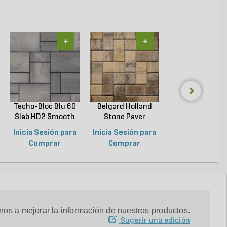
+
+
+
Techo-Bloc Blu 60
Belgard Holland
Techo-Bloc Blu
Slab HD2 Smooth
Stone Paver
Slab HD2 Smoo
S...
Avondal...
G...
Inicia Sesión para
Inicia Sesión para
Inicia Sesión p
Comprar
Comprar
Comprar
os a mejorar la información de nuestros productos.
Sugerir una edición