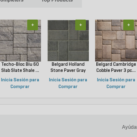
+
+
+
Techo-Bloc Blu 60
Belgard Holland
Belgard Cambridge
Slab Slate Shale ...
Stone Paver Gray
Cobble Paver 3 pc...
Gr...
Inicia Sesión para
Inicia Sesión para
Inicia Sesión para
Comprar
Comprar
Comprar
Ayúdan