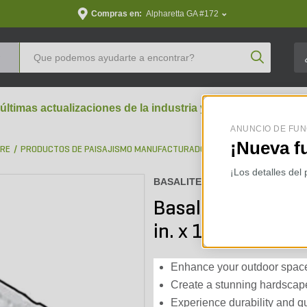
Compras en:
Alpharetta GA #172
Product Se
 últimas actualizaciones de la industria y perspectivas aran
ANUNCIO DE FUN
¡Nueva f
BRE
PRODUCTOS DE PAISAJISMO MANUFACTURADOS
ADOQUINES
¡Los detalles del
BASALITE :
100095886-108P
Basalite Italian 
in. x 12 in. 60 mm
Enhance your outdoor space 
Create a stunning hardscape 
Experience durability and qu