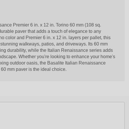
sance Premier 6 in. x 12 in. Torino 60 mm (108 sq.
nd durable paver that adds a touch of elegance to any
o color and Premier 6 in. x 12 in. layers per pallet, this
ng stunning walkways, patios, and driveways. Its 60 mm
ing durability, while the Italian Renaissance series adds
andscape. Whether you're looking to enhance your home's
axing outdoor oasis, the Basalite Italian Renaissance
o 60 mm paver is the ideal choice.