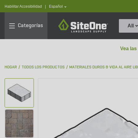
text.skipToContent
text.skipToNavigation
text.language
Habilitar Accesibilidad
|
Español
SiteOne
Categorías
All
Vea las
HOGAR
TODOS LOS PRODUCTOS
MATERIALES DUROS & VIDA AL AIRE LI