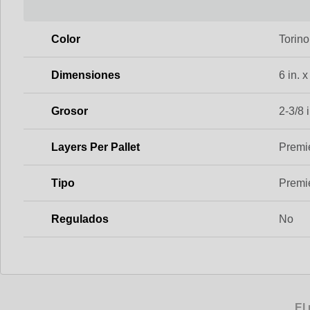
Color
Torino
Dimensiones
6 in. x
Grosor
2-3/8 i
Layers Per Pallet
Premie
Tipo
Premi
Regulados
No
El 