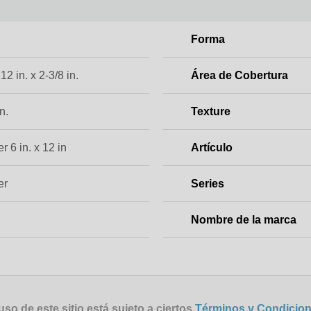
Forma
 12 in. x 2-3/8 in.
Área de Cobertura
n.
Texture
r 6 in. x 12 in
Artículo
er
Series
Nombre de la marca
uso de este sitio está sujeto a ciertos
Términos y Condicio