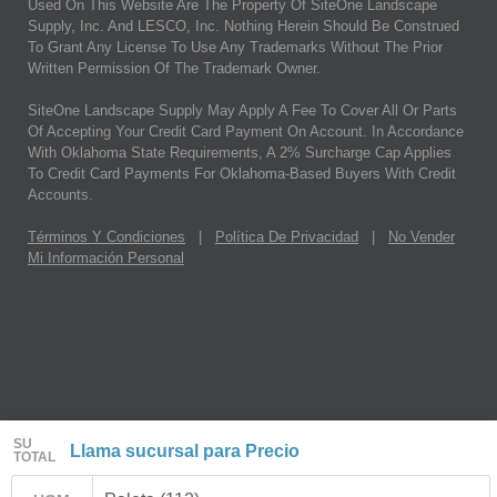
Used On This Website Are The Property Of SiteOne Landscape
Supply, Inc. And LESCO, Inc. Nothing Herein Should Be Construed
To Grant Any License To Use Any Trademarks Without The Prior
Written Permission Of The Trademark Owner.
SiteOne Landscape Supply May Apply A Fee To Cover All Or Parts
Of Accepting Your Credit Card Payment On Account. In Accordance
With Oklahoma State Requirements, A 2% Surcharge Cap Applies
To Credit Card Payments For Oklahoma-Based Buyers With Credit
Accounts.
Términos Y Condiciones
|
Política De Privacidad
|
No Vender
Mi Información Personal
SU
Llama sucursal para Precio
TOTAL