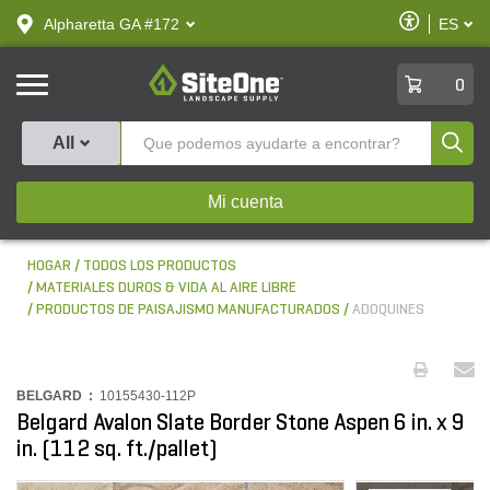
text.skipToContent
text.skipToNavigation
Habilitar
Alpharetta GA #172
ES
text.lan
Accesibilid
SiteOne
0
Produ
All
Mi cuenta
HOGAR
TODOS LOS PRODUCTOS
MATERIALES DUROS & VIDA AL AIRE LIBRE
PRODUCTOS DE PAISAJISMO MANUFACTURADOS
ADOQUINES
BELGARD :
10155430-112P
Belgard Avalon Slate Border Stone Aspen 6 in. x 9
in. (112 sq. ft./pallet)