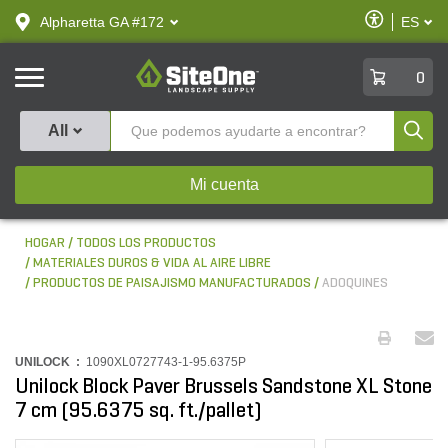
text.skipToContent
text.skipToNavigation
Habilitar
Alpharetta GA #172
ES
text.lan
Accesibilid
SiteOne
0
Produ
All
Mi cuenta
HOGAR
TODOS LOS PRODUCTOS
MATERIALES DUROS & VIDA AL AIRE LIBRE
PRODUCTOS DE PAISAJISMO MANUFACTURADOS
ADOQUINES
UNILOCK :
1090XL0727743-1-95.6375P
Unilock Block Paver Brussels Sandstone XL Stone
7 cm (95.6375 sq. ft./pallet)