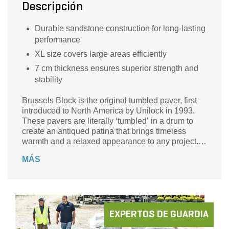
Descripción
Durable sandstone construction for long-lasting
performance
XL size covers large areas efficiently
7 cm thickness ensures superior strength and
stability
Brussels Block is the original tumbled paver, first
introduced to North America by Unilock in 1993.
These pavers are literally ‘tumbled’ in a drum to
create an antiqued patina that brings timeless
warmth and a relaxed appearance to any project.
Reflecting the design cues of quarried stone,
MÁS
Brussels Block was traditionally sold in the
standard and half stone sizes, until the XL size was
introduced to increase the range of patterning
possibilities. Today, Brussels Block is available in
a number of colors and continues to be a popular
choice for rustic driveway, patio and walkway
EXPERTOS DE GUARDIA
projects.