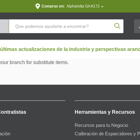
Compras en:
Alpharetta GA #172
Product Se
 últimas actualizaciones de la industria y perspectivas aran
your branch for substitute items.
Contratistas
Herramientas y Recursos
Recursos para tu Negocio
gación
Calibración de Esparcidores y 