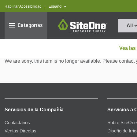
text.skipToContent
text.skipToNavigation
text.language
Habilitar Accesibilidad
|
Español
SiteOne
Categorías
All
Vea las
We are sorry, this item is no longer available. Please contact 
Servicios de la Compañía
Servicios a 
Contáctanos
Sobre SiteOne
Ventas Directas
Diseño de Irri