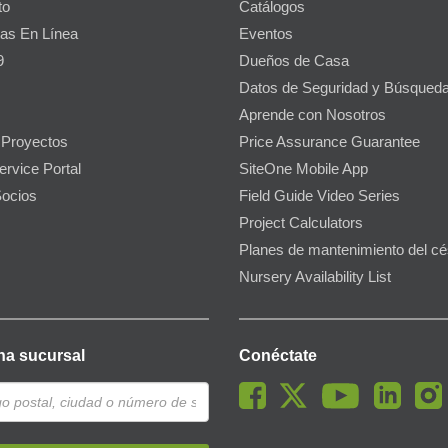
to
Catálogos
as En Línea
Eventos
9
Dueños de Casa
Datos de Seguridad y Búsqueda
Aprende con Nosotros
 Proyectos
Price Assurance Guarantee
ervice Portal
SiteOne Mobile App
ocios
Field Guide Video Series
Project Calculators
Planes de mantenimiento del c
Nursery Availability List
na sucursal
Conéctate