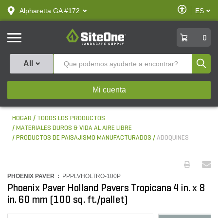
text.skipToContent
text.skipToNavigation
Habilitar
Alpharetta GA #172
ES
text.lan
Accesibilid
SiteOne
0
Produ
All
Mi cuenta
HOGAR
TODOS LOS PRODUCTOS
MATERIALES DUROS & VIDA AL AIRE LIBRE
PRODUCTOS DE PAISAJISMO MANUFACTURADOS
ADOQUINES
PHOENIX PAVER :
PPPLVHOLTRO-100P
Phoenix Paver Holland Pavers Tropicana 4 in. x 8
in. 60 mm (100 sq. ft./pallet)