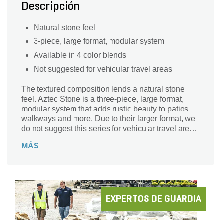
Descripción
Natural stone feel
3-piece, large format, modular system
Available in 4 color blends
Not suggested for vehicular travel areas
The textured composition lends a natural stone
feel. Aztec Stone is a three-piece, large format,
modular system that adds rustic beauty to patios
walkways and more. Due to their larger format, we
do not suggest this series for vehicular travel areas.
Holland Paver are a classic industry profile 4? x
MÁS
8¼ inches, flat top, and mitered edges. These
60mm pavers are available in 4 color blends.
EXPERTOS DE GUARDIA