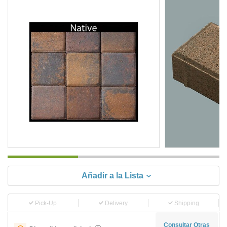
Añadir a la Lista
Pick-Up
Delivery
Shipping
Consultar Otras