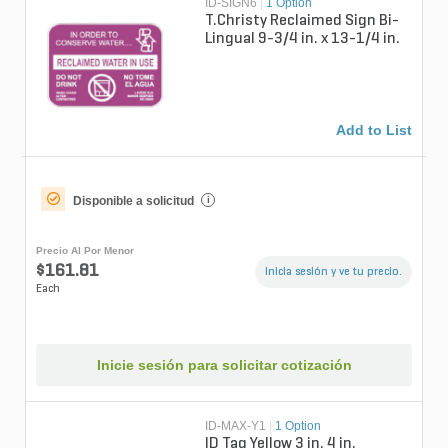
ID-SIGN6
|
1 Option
T.Christy Reclaimed Sign Bi-
Lingual 9-3/4 in. x 13-1/4 in.
Add to List
Disponible a solicitud
i
Precio Al Por Menor
$161.81
Inicia sesión y ve tu precio.
Each
Inicie sesión para solicitar cotización
ID-MAX-Y1
|
1 Option
ID Tag Yellow 3 in. 4 in.