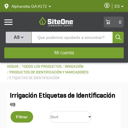
text.skipToContent
text.skipToNavigation
Habilitar
Alpharetta GA #172
ES
text.lan
Accesibilid
SiteOne
0
Produ
All
Mi cuenta
HOGAR
TODOS LOS PRODUCTOS
IRRIGACIÓN
PRODUCTOS DE IDENTIFICACIÓN Y MARCADORES
ETIQUETAS DE IDENTIFICACIÓN
Irrigación Etiquetas de Identificación
49
Filtrar