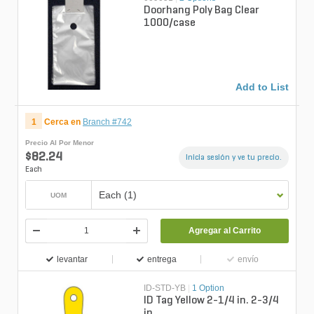
Doorhang Poly Bag Clear
1000/case
Add to List
1
Cerca en
Branch #742
Precio Al Por Menor
$82.24
Inicia sesión y ve tu precio.
Each
Each (1)
UOM
Agregar al Carrito
levantar
entrega
envío
ID-STD-YB
|
1 Option
ID Tag Yellow 2-1/4 in. 2-3/4
in.