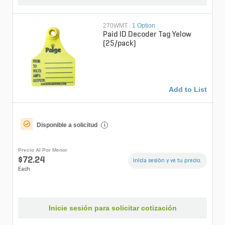
270WMT
|
1 Option
Paid ID Decoder Tag Yelow
(25/pack)
Add to List
Disponible a solicitud
i
Precio Al Por Menor
$72.24
Inicia sesión y ve tu precio.
Each
Inicie sesión para solicitar cotización