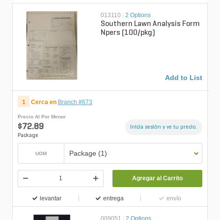
013110
|
2 Options
Southern Lawn Analysis Form
Npers (100/pkg)
Add to List
1
Cerca en
Branch #673
Precio Al Por Menor
$72.89
Inicia sesión y ve tu precio.
Package
Package (1)
UOM
Agregar al Carrito
levantar
entrega
envío
009051
|
2 Options