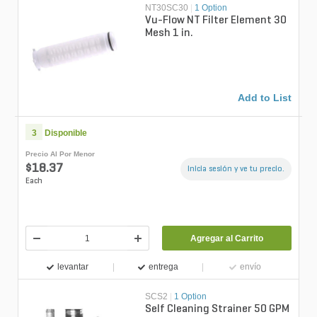
NT30SC30
|
1 Option
Vu-Flow NT Filter Element 30
Mesh 1 in.
Add to List
3
Disponible
Precio Al Por Menor
$18.37
Inicia sesión y ve tu precio.
Each
Agregar al Carrito
levantar
entrega
envío
SCS2
|
1 Option
Self Cleaning Strainer 50 GPM