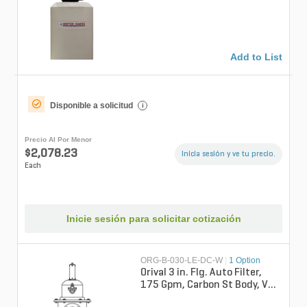
Add to List
Disponible a solicitud
i
Precio Al Por Menor
$2,078.23
Inicia sesión y ve tu precio.
Each
Inicie sesión para solicitar cotización
ORG-B-030-LE-DC-W
|
1 Option
Orival 3 in. Flg. Auto Filter,
175 Gpm, Carbon St Body, Vdc
Ctrl, 120 Sq. Inches Wove...