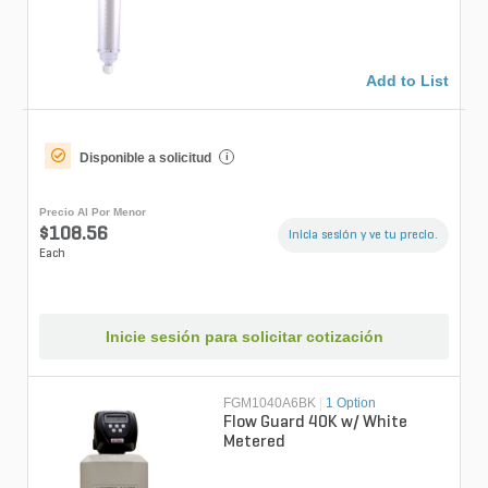
Add to List
Disponible a solicitud
i
Precio Al Por Menor
$108.56
Inicia sesión y ve tu precio.
Each
Inicie sesión para solicitar cotización
FGM1040A6BK
|
1 Option
Flow Guard 40K w/ White
Metered