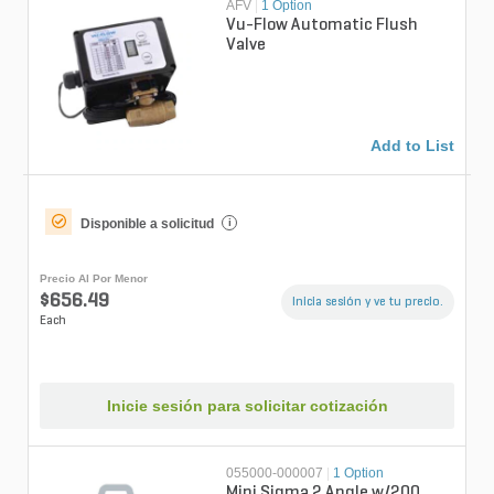
AFV
|
1 Option
Vu-Flow Automatic Flush
Valve
Add to List
Disponible a solicitud
i
Precio Al Por Menor
$656.49
Inicia sesión y ve tu precio.
Each
Inicie sesión para solicitar cotización
055000-000007
|
1 Option
Mini Sigma 2 Angle w/200