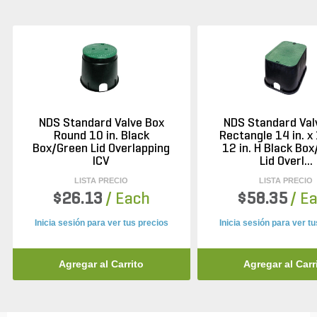
NDS Standard Valve Box
NDS Standard Val
Round 10 in. Black
Rectangle 14 in. x 
Box/Green Lid Overlapping
12 in. H Black Bo
ICV
Lid Overl...
LISTA PRECIO
LISTA PRECIO
$26.13
/ Each
$58.35
/ E
Inicia sesión para ver tus precios
Inicia sesión para ver t
Agregar al Carrito
Agregar al Carr