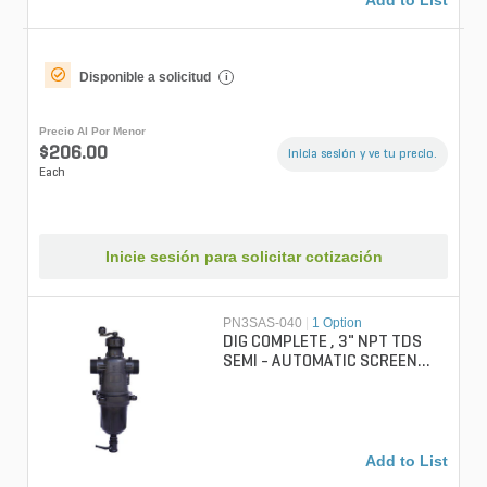
Add to List
Disponible a solicitud
i
Precio Al Por Menor
$206.00
Inicia sesión y ve tu precio.
Each
Inicie sesión para solicitar cotización
PN3SAS-040
|
1 Option
DIG COMPLETE , 3" NPT TDS
SEMI - AUTOMATIC SCREEN
FILTER, 40 SCREEN MESH
Add to List