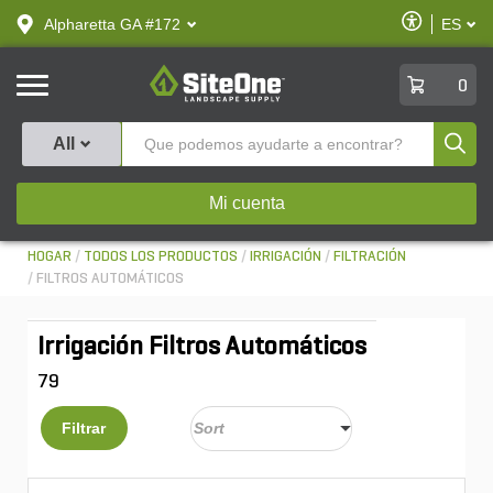
text.skipToContent
text.skipToNavigation
Habilitar
Alpharetta GA #172
ES
text.lan
Accesibilid
SiteOne
0
Produ
All
Mi cuenta
HOGAR
TODOS LOS PRODUCTOS
IRRIGACIÓN
FILTRACIÓN
FILTROS AUTOMÁTICOS
Irrigación Filtros Automáticos
79
Filtrar